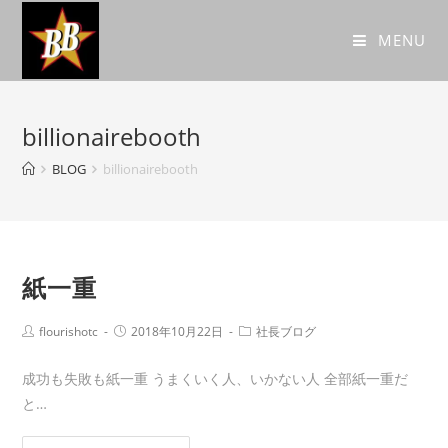
MENU
billionairebooth
BLOG
billionairebooth
紙一重
flourishotc
2018年10月22日
社長ブログ
成功も失敗も紙一重 うまくいく人、いかない人 全部紙一重だ
と…