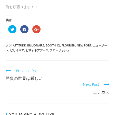
俺も頑張ります！！
共有:
ク
F
ク
リ
a
リ
ッ
c
ッ
ク
e
ク
し
b
し
て
o
て
タグ:
ATTITUDE
,
BILLIONAIRE
,
BOOTH
,
DJ
,
FLOURISH
,
NEW PORT
,
ニューポー
T
o
G
w
k
o
ト
,
ビリオネア
,
ビリオネアブース
,
フローリッシュ
i
で
o
t
共
g
t
有
l
e
す
e
r
る
+
で
に
で
Previous Post
共
は
共
有
ク
有
勝負の世界は厳しい
(
リ
(
新
ッ
新
し
ク
し
Next Post
い
し
い
ウ
て
ウ
ニチガス
ィ
く
ィ
ン
だ
ン
ド
さ
ド
ウ
い
ウ
で
(
で
開
新
開
き
し
き
YOU MIGHT ALSO LIKE
ま
い
ま