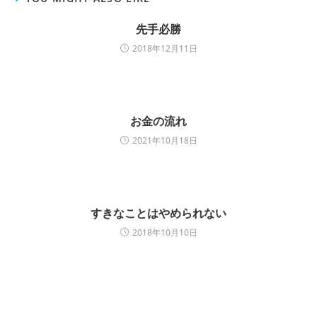
す
ウ
す
)
ィ
)
ン
先手必勝
ド
ウ
2018年12月11日
で
開
き
ま
す
)
お金の流れ
2021年10月18日
すきなことはやめられない
2018年10月10日